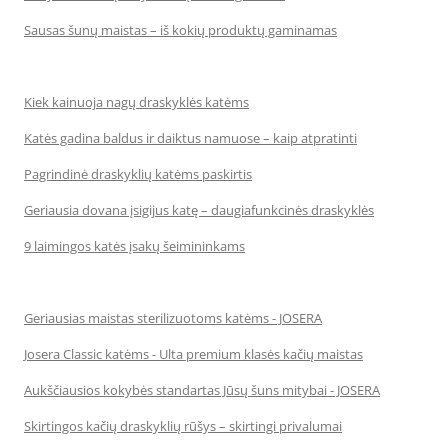
Sausas šunų maistas – iš kokių produktų gaminamas
Kiek kainuoja nagų draskyklės katėms
Katės gadina baldus ir daiktus namuose – kaip atpratinti
Pagrindinė draskyklių katėms paskirtis
Geriausia dovana įsigijus katę – daugiafunkcinės draskyklės
9 laimingos katės įsakų šeimininkams
Geriausias maistas sterilizuotoms katėms - JOSERA
Josera Classic katėms - Ulta premium klasės kačių maistas
Aukščiausios kokybės standartas Jūsų šuns mitybai - JOSERA
Skirtingos kačių draskyklių rūšys – skirtingi privalumai