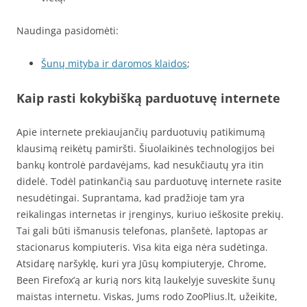
Naudinga pasidomėti:
Šunų mityba ir daromos klaidos
;
Kaip rasti kokybišką parduotuvę internete
Apie internete prekiaujančių parduotuvių patikimumą
klausimą reikėtų pamiršti. Šiuolaikinės technologijos bei
bankų kontrolė pardavėjams, kad nesukčiautų yra itin
didelė. Todėl patinkančią sau parduotuvę internete rasite
nesudėtingai. Suprantama, kad pradžioje tam yra
reikalingas internetas ir įrenginys, kuriuo ieškosite prekių.
Tai gali būti išmanusis telefonas, planšetė, laptopas ar
stacionarus kompiuteris. Visa kita eiga nėra sudėtinga.
Atsidarę naršyklę, kuri yra Jūsų kompiuteryje, Chrome,
Been Firefox’ą ar kurią nors kitą laukelyje suveskite šunų
maistas internetu. Viskas, Jums rodo ZooPlius.lt, užeikite,