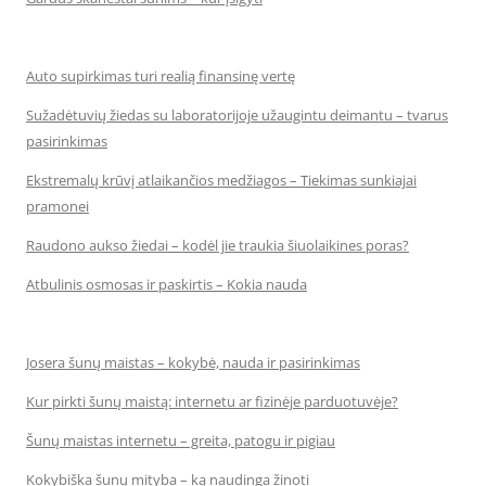
Auto supirkimas turi realią finansinę vertę
Sužadėtuvių žiedas su laboratorijoje užaugintu deimantu – tvarus
pasirinkimas
Ekstremalų krūvį atlaikančios medžiagos – Tiekimas sunkiajai
pramonei
Raudono aukso žiedai – kodėl jie traukia šiuolaikines poras?
Atbulinis osmosas ir paskirtis – Kokia nauda
Josera šunų maistas – kokybė, nauda ir pasirinkimas
Kur pirkti šunų maistą: internetu ar fizinėje parduotuvėje?
Šunų maistas internetu – greita, patogu ir pigiau
Kokybiška šunų mityba – ką naudinga žinoti