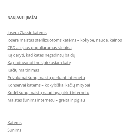
NAUJAUSI ĮRAŠAI
Josera Classic katėms
Josera maistas sterilizuotoms katėms – kokybė, nauda, kainos
CBD aliejaus populiarumas stebina
Ką daryti, kad katės negadintų baldų
Ką padovanoti nusipirkusiam katę
Kačių maitinimas
Privalumai šunų maistą perkant internetu
Konservai katėms – kokybiškai kačių mitybai
Kodėl šunų maistą naudinga pirkti internetu
Maistas šunims internetu – greita ir pigiau
Katėms
Šunims