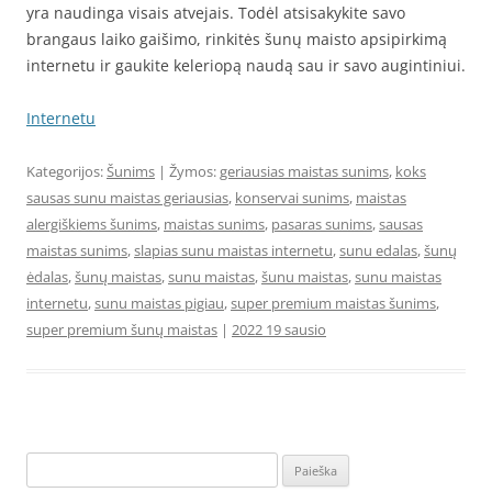
yra naudinga visais atvejais. Todėl atsisakykite savo
brangaus laiko gaišimo, rinkitės šunų maisto apsipirkimą
internetu ir gaukite keleriopą naudą sau ir savo augintiniui.
Internetu
Kategorijos:
Šunims
| Žymos:
geriausias maistas sunims
,
koks
sausas sunu maistas geriausias
,
konservai sunims
,
maistas
alergiškiems šunims
,
maistas sunims
,
pasaras sunims
,
sausas
maistas sunims
,
slapias sunu maistas internetu
,
sunu edalas
,
šunų
ėdalas
,
šunų maistas
,
sunu maistas
,
šunu maistas
,
sunu maistas
internetu
,
sunu maistas pigiau
,
super premium maistas šunims
,
super premium šunų maistas
|
2022 19 sausio
Ieškoti: