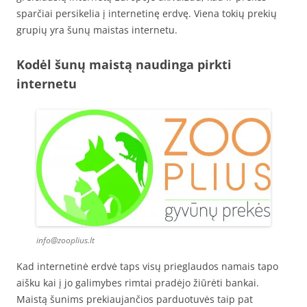
sparčiai persikelia į internetinę erdvę. Viena tokių prekių
grupių yra šunų maistas internetu.
Kodėl šunų maistą naudinga pirkti
internetu
info@zooplius.lt
Kad internetinė erdvė taps visų prieglaudos namais tapo
aišku kai į jo galimybes rimtai pradėjo žiūrėti bankai.
Maistą šunims prekiaujančios parduotuvės taip pat