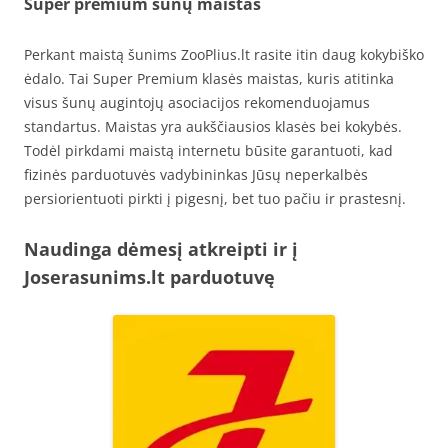
Super premium šunų maistas
Perkant maistą šunims ZooPlius.lt rasite itin daug kokybiško
ėdalo. Tai Super Premium klasės maistas, kuris atitinka
visus šunų augintojų asociacijos rekomenduojamus
standartus. Maistas yra aukščiausios klasės bei kokybės.
Todėl pirkdami maistą internetu būsite garantuoti, kad
fizinės parduotuvės vadybininkas Jūsų neperkalbės
persiorientuoti pirkti į pigesnį, bet tuo pačiu ir prastesnį.
Naudinga dėmesį atkreipti ir į
Joserasunims.lt parduotuvę