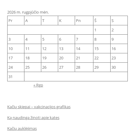
2026 m. rugpjūčio mėn.
Pr
A
T
K
Pn
Š
S
1
2
3
4
5
6
7
8
9
10
11
12
13
14
15
16
17
18
19
20
21
22
23
24
25
26
27
28
29
30
31
« Rgp
Kačių skiepai – vakcinacijos grafikas
Ką naudinga žinoti apie kates
Kačių auklėjimas