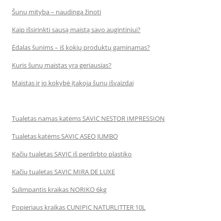
Šunų mityba – naudinga žinoti
Kaip išsirinkti sausą maistą savo augintiniui?
Ėdalas šunims – iš kokių produktų gaminamas?
Kuris šunų maistas yra geriausias?
Maistas ir jo kokybė įtakoja šunų išvaizdai
Tualetas namas katėms SAVIC NESTOR IMPRESSION
Tualetas katėms SAVIC ASEO JUMBO
Kačių tualetas SAVIC iš perdirbto plastiko
Kačių tualetas SAVIC MIRA DE LUXE
Sulimpantis kraikas NORIKO 6kg
Popieriaus kraikas CUNIPIC NATURLITTER 10L