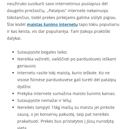
neužtruko susikurti savo internetinius puslapius dėl
daugelio priežasčių. „Patalpos” internete nekainuoja
tūkstančius, todėl prekes pirkėjams galima siūlyti pigiau.
Štai kodėl
maistas šunims internetu
tapo tokiu populiariu
ir kas keista, vis dar populiarėja. Tam įtakoja praktiški
dalykai.
Sutaupysite begales laiko;
Nereikia važinėti, vaikščioti po parduotuves ieškant
geriausio;
Internetu rasite tokį maistą, kurio ieškote. Ko ne
visose fizinėse parduotuvėse gali turėti dėl patalpų
dydžio;
Prekyba internete sumažina maisto šunims kainas;
Sutaupysite nemažai ir lėšų;
Nereikės tampyti 15kg maišų su maistu jei pirksite
sausą, o jei konservų pakuotę, taip pat nereikės
prakaituoti. Prekės bus pristatytos į Jūsų nurodytą
vietą.