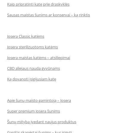
Kaip pripratinti katę prie draskyklės
Sausas maistas šunims ar konservai – ką rinktis
Josera Classic katėms
Josera sterilizuotoms katėms
Josera maistas katėms – atsiliepimai
CBD aliejaus nauda gyvūnams
Ką dovanoti įsigijusiam katę
Apie šunų maisto gamintoją – Josera
Super premium Josera šunims
Šunų mityba įvedant naujus produktus
Gardūs skanėstai šunims – kur įsigyti