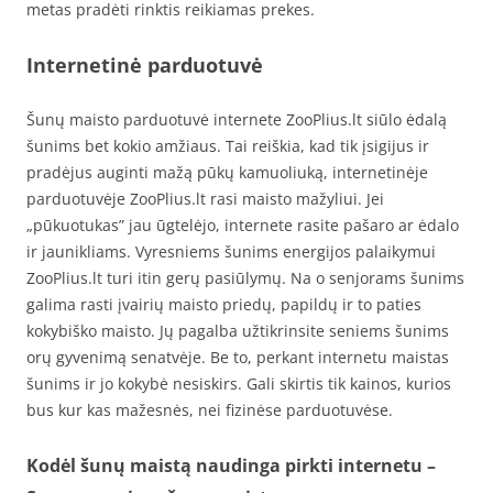
metas pradėti rinktis reikiamas prekes.
Internetinė parduotuvė
Šunų maisto parduotuvė internete ZooPlius.lt siūlo ėdalą
šunims bet kokio amžiaus. Tai reiškia, kad tik įsigijus ir
pradėjus auginti mažą pūkų kamuoliuką, internetinėje
parduotuvėje ZooPlius.lt rasi maisto mažyliui. Jei
„pūkuotukas” jau ūgtelėjo, internete rasite pašaro ar ėdalo
ir jaunikliams. Vyresniems šunims energijos palaikymui
ZooPlius.lt turi itin gerų pasiūlymų. Na o senjorams šunims
galima rasti įvairių maisto priedų, papildų ir to paties
kokybiško maisto. Jų pagalba užtikrinsite seniems šunims
orų gyvenimą senatvėje. Be to, perkant internetu maistas
šunims ir jo kokybė nesiskirs. Gali skirtis tik kainos, kurios
bus kur kas mažesnės, nei fizinėse parduotuvėse.
Kodėl šunų maistą naudinga pirkti internetu –