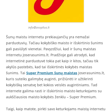
info@zooplius.lt
Šunų maistu internetu prekiaujančių yra nemažai
parduotuvių. Tačiau kokybiško maisto ir išskirtinio šunims
gali pasiūlyti vienetai. Pavyzdžiui, kad ir šunų maistas
internetu Joserasunims.lt. Pradžioje gali atrodyti, kad
internetinė parduotuvė tokia pat kaip ir kitos, tačiau tik
akylūs pastebės, kad tai išskirtinės kokybės maistas
šunims. Tai
Super Premium šunų maistas
Joserasunims.lt,
kuris suteiks galimybę auginti, prižiūrėti ir užtikrinti
kokybišką senatvę bet kokios veislės augintiniams. Tad
internete galima rasti ir išskirtinio maisto keturkojams su
aukščiausios maisto kokybės ženklu – Super Premium.
Taigi, kaip matote, pirkti savo keturkojams maistą internetu