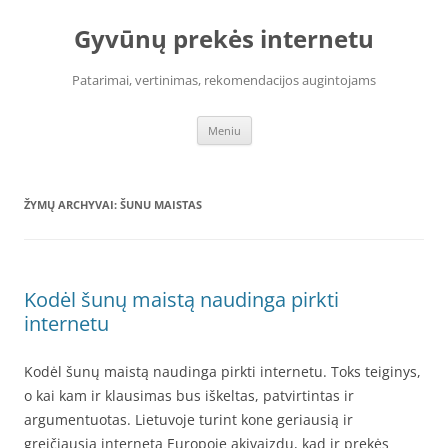
Pereiti
prie
Gyvūnų prekės internetu
turinio
Patarimai, vertinimas, rekomendacijos augintojams
Meniu
ŽYMŲ ARCHYVAI:
ŠUNU MAISTAS
Kodėl šunų maistą naudinga pirkti
internetu
Kodėl šunų maistą naudinga pirkti internetu. Toks teiginys,
o kai kam ir klausimas bus iškeltas, patvirtintas ir
argumentuotas. Lietuvoje turint kone geriausią ir
greičiausią internetą Europoje akivaizdu, kad ir prekės