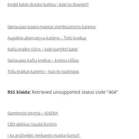
Kodėl katės drasko baldus - kaip to išvengti?
Geriausias Josera maistas sterilizuotoms katėms
Augalinė alternatyva katėms – Tofu kraikas
Kačių kraiko rūšys – kokį parinkti katei
Geriausias kačių kraikas – kokios rūšies
Tofu kraikas katėms – kuo jis ypatingas
RSS klaida:
Retrieved unsupported status code "404"
Gamintojo istorija – JOSERA
CBD aliejaus nauda šunims
Į ką atsižvelgti, renkantis maistą šuniui?