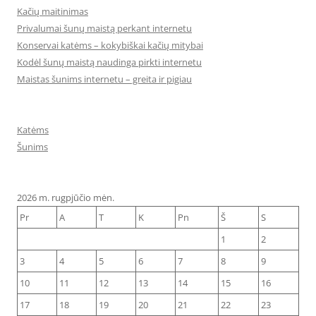
Kačių maitinimas
Privalumai šunų maistą perkant internetu
Konservai katėms – kokybiškai kačių mitybai
Kodėl šunų maistą naudinga pirkti internetu
Maistas šunims internetu – greita ir pigiau
Katėms
Šunims
2026 m. rugpjūčio mėn.
Pr
A
T
K
Pn
Š
S
1
2
3
4
5
6
7
8
9
10
11
12
13
14
15
16
17
18
19
20
21
22
23