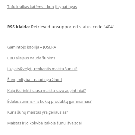
Tofu kraikas katėms – kuo jis ypatingas
RSS klaida:
Retrieved unsupported status code "404"
Gamintojo istorija – JOSERA
CBD aliejaus nauda šunims
Į ką atsižvelgti, renkantis maistą šuniui?
Šunų mityba – naudinga žinoti
Kaip išsirinkti sausą maistą savo augintiniui?
Ėdalas šunims – iš kokių produktų gaminamas?
Kuris šunų maistas yra geriausias?
Maistas ir jo kokybė įtakoja šunų išvaizdai