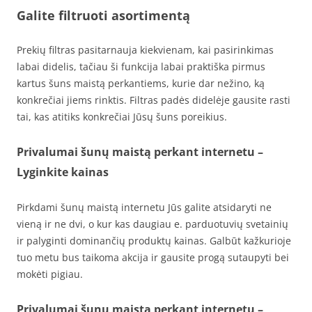
Galite filtruoti asortimentą
Prekių filtras pasitarnauja kiekvienam, kai pasirinkimas
labai didelis, tačiau ši funkcija labai praktiška pirmus
kartus šuns maistą perkantiems, kurie dar nežino, ką
konkrečiai jiems rinktis. Filtras padės didelėje gausite rasti
tai, kas atitiks konkrečiai Jūsų šuns poreikius.
Privalumai šunų maistą perkant internetu –
Lyginkite kainas
Pirkdami šunų maistą internetu Jūs galite atsidaryti ne
vieną ir ne dvi, o kur kas daugiau e. parduotuvių svetainių
ir palyginti dominančių produktų kainas. Galbūt kažkurioje
tuo metu bus taikoma akcija ir gausite progą sutaupyti bei
mokėti pigiau.
Privalumai šunų maistą perkant internetu –