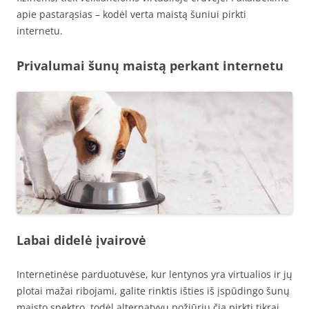
apie pastarąsias – kodėl verta maistą šuniui pirkti
internetu.
Privalumai šunų maistą perkant internetu
Labai didelė įvairovė
Internetinėse parduotuvėse, kur lentynos yra virtualios ir jų
plotai mažai ribojami, galite rinktis išties iš įspūdingo šunų
maisto spektro, todėl alternatyvų požiūriu čia pirkti tikrai