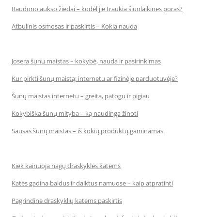
Raudono aukso žiedai – kodėl jie traukia šiuolaikines poras?
Atbulinis osmosas ir paskirtis – Kokia nauda
Josera šunų maistas – kokybė, nauda ir pasirinkimas
Kur pirkti šunų maistą: internetu ar fizinėje parduotuvėje?
Šunų maistas internetu – greita, patogu ir pigiau
Kokybiška šunų mityba – ką naudinga žinoti
Sausas šunų maistas – iš kokių produktų gaminamas
Kiek kainuoja nagų draskyklės katėms
Katės gadina baldus ir daiktus namuose – kaip atpratinti
Pagrindinė draskyklių katėms paskirtis