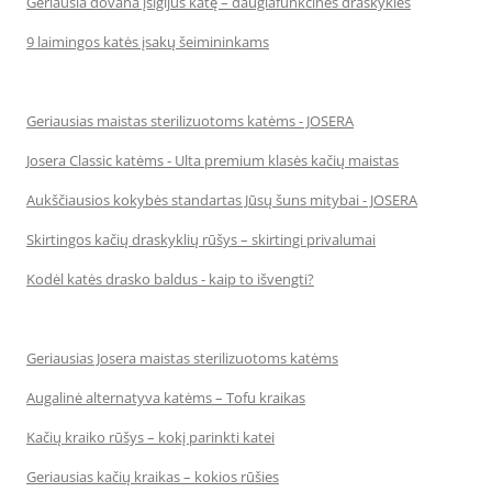
Geriausia dovana įsigijus katę – daugiafunkcinės draskyklės
9 laimingos katės įsakų šeimininkams
Geriausias maistas sterilizuotoms katėms - JOSERA
Josera Classic katėms - Ulta premium klasės kačių maistas
Aukščiausios kokybės standartas Jūsų šuns mitybai - JOSERA
Skirtingos kačių draskyklių rūšys – skirtingi privalumai
Kodėl katės drasko baldus - kaip to išvengti?
Geriausias Josera maistas sterilizuotoms katėms
Augalinė alternatyva katėms – Tofu kraikas
Kačių kraiko rūšys – kokį parinkti katei
Geriausias kačių kraikas – kokios rūšies