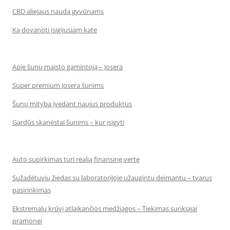
CBD aliejaus nauda gyvūnams
Ką dovanoti įsigijusiam katę
Apie šunų maisto gamintoją – Josera
Super premium Josera šunims
Šunų mityba įvedant naujus produktus
Gardūs skanėstai šunims – kur įsigyti
Auto supirkimas turi realią finansinę vertę
Sužadėtuvių žiedas su laboratorijoje užaugintu deimantu – tvarus
pasirinkimas
Ekstremalų krūvį atlaikančios medžiagos – Tiekimas sunkiajai
pramonei