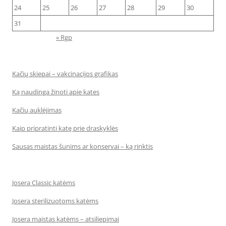
24
25
26
27
28
29
30
31
« Rgp
Kačių skiepai – vakcinacijos grafikas
Ką naudinga žinoti apie kates
Kačių auklėjimas
Kaip pripratinti katę prie draskyklės
Sausas maistas šunims ar konservai – ką rinktis
Josera Classic katėms
Josera sterilizuotoms katėms
Josera maistas katėms – atsiliepimai