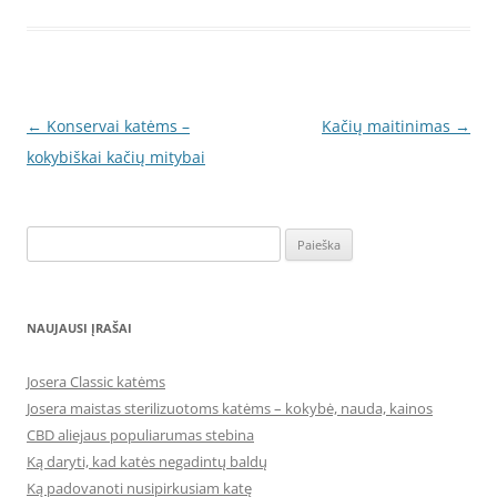
Įrašo
←
Konservai katėms –
Kačių maitinimas
→
navigacija
kokybiškai kačių mitybai
Ieškoti:
NAUJAUSI ĮRAŠAI
Josera Classic katėms
Josera maistas sterilizuotoms katėms – kokybė, nauda, kainos
CBD aliejaus populiarumas stebina
Ką daryti, kad katės negadintų baldų
Ką padovanoti nusipirkusiam katę