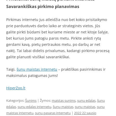
Savarankiškas pirkimo planavimas
Pirkimas internetu Jus atleidžia nuo bet kokio prisitaikymo
prie parduotuvės darbo laiko ar strateginės vietos. Jūs
galite pirkti būdami bet kuriame mieste ar net kitoje šalyje,
bet kuriuo Jums patogiu paros metu. Pirkite anksti rytą
gerdami kavą, pietų pertraukos metu, po darbų ar net
naktį. Tai labai didelis privalumas, kadangi pirkimo procesą
galite planuoti visiškai savarankiškai.
Taigi,
šunų maistas internetu
– praktiškas pasirinkimas ir
maksimalus patogumas Jums!
HiperZoo.lt
Kategorijos:
Šunims
| Žymos:
maistas sunims
,
sunu edalas
,
šunų
ėdalas
,
sunu edalas internetu
,
šunų maistas
,
sunu maistas
,
sunu
maistas internetu
,
sunu pasaras internetu
|
2022 22 sausio