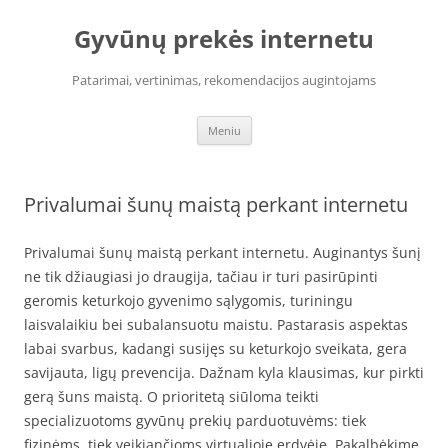
Pereiti
prie
Gyvūnų prekės internetu
turinio
Patarimai, vertinimas, rekomendacijos augintojams
Meniu
Privalumai šunų maistą perkant internetu
Privalumai šunų maistą perkant internetu. Auginantys šunį
ne tik džiaugiasi jo draugija, tačiau ir turi pasirūpinti
geromis keturkojo gyvenimo sąlygomis, turiningu
laisvalaikiu bei subalansuotu maistu. Pastarasis aspektas
labai svarbus, kadangi susijęs su keturkojo sveikata, gera
savijauta, ligų prevencija. Dažnam kyla klausimas, kur pirkti
gerą šuns maistą. O prioritetą siūloma teikti
specializuotoms gyvūnų prekių parduotuvėms: tiek
fizinėms, tiek veikiančioms virtualioje erdvėje. Pakalbėkime