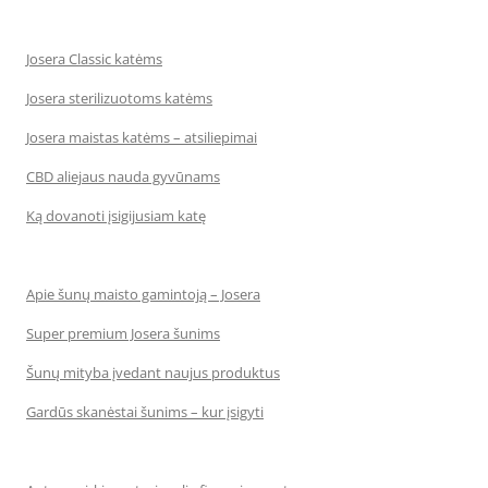
Josera Classic katėms
Josera sterilizuotoms katėms
Josera maistas katėms – atsiliepimai
CBD aliejaus nauda gyvūnams
Ką dovanoti įsigijusiam katę
Apie šunų maisto gamintoją – Josera
Super premium Josera šunims
Šunų mityba įvedant naujus produktus
Gardūs skanėstai šunims – kur įsigyti