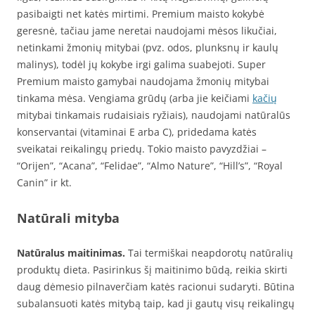
pasibaigti net katės mirtimi. Premium maisto kokybė
geresnė, tačiau jame neretai naudojami mėsos likučiai,
netinkami žmonių mitybai (pvz. odos, plunksnų ir kaulų
malinys), todėl jų kokybe irgi galima suabejoti. Super
Premium maisto gamybai naudojama žmonių mitybai
tinkama mėsa. Vengiama grūdų (arba jie keičiami
kačių
mitybai tinkamais rudaisiais ryžiais), naudojami natūralūs
konservantai (vitaminai E arba C), pridedama katės
sveikatai reikalingų priedų. Tokio maisto pavyzdžiai –
“Orijen”, “Acana”, “Felidae”, “Almo Nature”, “Hill’s”, “Royal
Canin” ir kt.
Natūrali mityba
Natūralus maitinimas.
Tai termiškai neapdorotų natūralių
produktų dieta. Pasirinkus šį maitinimo būdą, reikia skirti
daug dėmesio pilnaverčiam katės racionui sudaryti. Būtina
subalansuoti katės mitybą taip, kad ji gautų visų reikalingų