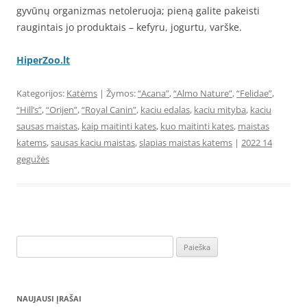
gyvūnų organizmas netoleruoja; pieną galite pakeisti
raugintais jo produktais – kefyru, jogurtu, varške.
HiperZoo.lt
Kategorijos:
Katėms
| Žymos:
“Acana”
,
“Almo Nature”
,
“Felidae”
,
“Hill’s”
,
“Orijen”
,
“Royal Canin”
,
kaciu edalas
,
kaciu mityba
,
kaciu
sausas maistas
,
kaip maitinti kates
,
kuo maitinti kates
,
maistas
katems
,
sausas kaciu maistas
,
slapias maistas katems
|
2022 14
gegužės
Ieškoti:
NAUJAUSI ĮRAŠAI