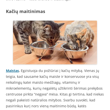
Kačių maitinimas
Maistas
.
Egzistuoja du požiūriai į kačių mitybą. Vienas jų
teigia, kad sausame kačių maiste ir konservuose yra visų
reikalingų katei maisto medžiagų, vitaminų ir
mikroelementų, kurių negalėtų užtikrinti šėrimas prekybos
centruose pirkta “negyva” mėsa. Kitas gi tvirtina, kad niekas
negali pakeisti natūralios mitybos. Svarbu suvokti, kad
pasirinkus kurį nors vieną maitinimo būdą, katės