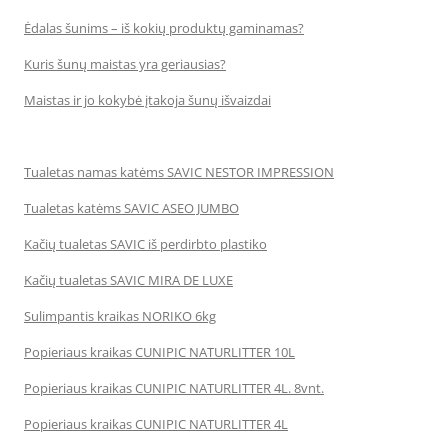
Ėdalas šunims – iš kokių produktų gaminamas?
Kuris šunų maistas yra geriausias?
Maistas ir jo kokybė įtakoja šunų išvaizdai
Tualetas namas katėms SAVIC NESTOR IMPRESSION
Tualetas katėms SAVIC ASEO JUMBO
Kačių tualetas SAVIC iš perdirbto plastiko
Kačių tualetas SAVIC MIRA DE LUXE
Sulimpantis kraikas NORIKO 6kg
Popieriaus kraikas CUNIPIC NATURLITTER 10L
Popieriaus kraikas CUNIPIC NATURLITTER 4L. 8vnt.
Popieriaus kraikas CUNIPIC NATURLITTER 4L