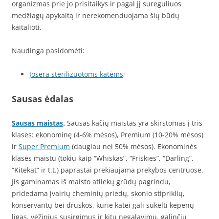
organizmas prie jo prisitaikys ir pagal jį sureguliuos
medžiagų apykaitą ir nerekomenduojama šių būdų
kaitalioti.
Naudinga pasidomėti:
Josera sterilizuotoms katėms
;
Sausas ėdalas
Sausas maistas
.
Sausas kačių maistas yra skirstomas į tris
klases: ekonominę (4-6% mėsos), Premium (10-20% mėsos)
ir
Super Premium
(daugiau nei 50% mėsos). Ekonominės
klasės maistu (tokiu kaip “Whiskas”, “Friskies”, “Darling”,
“Kitekat” ir t.t.) paprastai prekiaujama prekybos centruose.
Jis gaminamas iš maisto atliekų grūdų pagrindu,
pridedama įvairių cheminių priedų, skonio stipriklių,
konservantų bei druskos, kurie katei gali sukelti kepenų
ligas, vėžinius susirgimus ir kitų negalavimų, galinčių