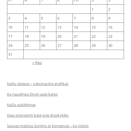
Pr
A
T
K
Pn
Š
S
1
2
3
4
5
6
7
8
9
10
11
12
13
14
15
16
17
18
19
20
21
22
23
24
25
26
27
28
29
30
31
« Rgp
Kačių skiepai – vakcinacijos grafikas
Ką naudinga žinoti apie kates
Kačių auklėjimas
Kaip pripratinti katę prie draskyklės
Sausas maistas šunims ar konservai – ką rinktis