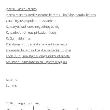
Josera Classic katėms
Josera maistas sterilizuotoms katėms – kokybė, nauda, kainos
CBD aliejaus populiarumas stebina
Ką daryti, kad katės negadintų baldų
Ką padovanoti nusipirkusiam katę
Kačių maitinimas
Privalumai šunų maistą perkant internetu
Konservai katėms – kokybiškai kačių mitybai
Kodėl šunų maistą naudinga pirkti internetu
Maistas šunims internetu – greita ir pigiau
Katėms
Šunims
2026 m. rugpjūčio mėn.