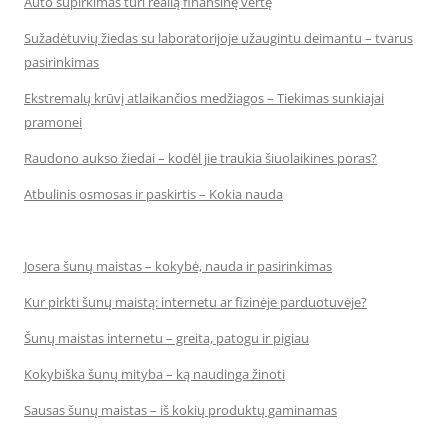
Auto supirkimas turi realią finansinę vertę
Sužadėtuvių žiedas su laboratorijoje užaugintu deimantu – tvarus
pasirinkimas
Ekstremalų krūvį atlaikančios medžiagos – Tiekimas sunkiajai
pramonei
Raudono aukso žiedai – kodėl jie traukia šiuolaikines poras?
Atbulinis osmosas ir paskirtis – Kokia nauda
Josera šunų maistas – kokybė, nauda ir pasirinkimas
Kur pirkti šunų maistą: internetu ar fizinėje parduotuvėje?
Šunų maistas internetu – greita, patogu ir pigiau
Kokybiška šunų mityba – ką naudinga žinoti
Sausas šunų maistas – iš kokių produktų gaminamas