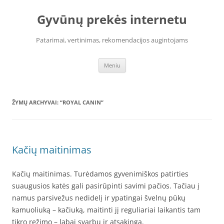
Pereiti
prie
Gyvūnų prekės internetu
turinio
Patarimai, vertinimas, rekomendacijos augintojams
Meniu
ŽYMŲ ARCHYVAI:
“ROYAL CANIN”
Kačių maitinimas
Kačių maitinimas. Turėdamos gyvenimiškos patirties
suaugusios katės gali pasirūpinti savimi pačios. Tačiau į
namus parsivežus nedidelį ir ypatingai švelnų pūkų
kamuoliuką – kačiuką, maitinti jį reguliariai laikantis tam
tikro režimo – labai svarbu ir atsakinga.