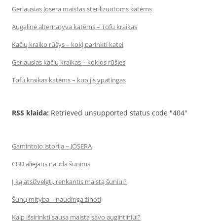
Geriausias Josera maistas sterilizuotoms katėms
Augalinė alternatyva katėms – Tofu kraikas
Kačių kraiko rūšys – kokį parinkti katei
Geriausias kačių kraikas – kokios rūšies
Tofu kraikas katėms – kuo jis ypatingas
RSS klaida:
Retrieved unsupported status code "404"
Gamintojo istorija – JOSERA
CBD aliejaus nauda šunims
Į ką atsižvelgti, renkantis maistą šuniui?
Šunų mityba – naudinga žinoti
Kaip išsirinkti sausą maistą savo augintiniui?