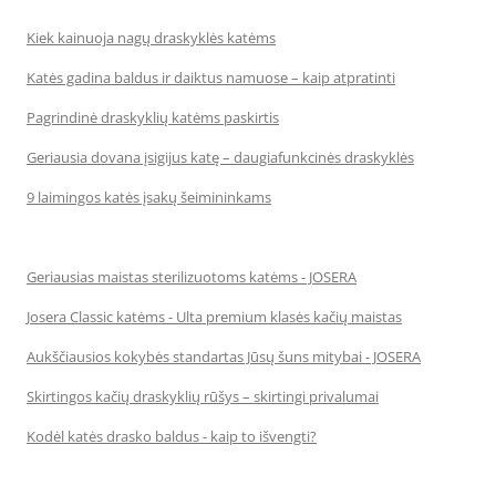
Kiek kainuoja nagų draskyklės katėms
Katės gadina baldus ir daiktus namuose – kaip atpratinti
Pagrindinė draskyklių katėms paskirtis
Geriausia dovana įsigijus katę – daugiafunkcinės draskyklės
9 laimingos katės įsakų šeimininkams
Geriausias maistas sterilizuotoms katėms - JOSERA
Josera Classic katėms - Ulta premium klasės kačių maistas
Aukščiausios kokybės standartas Jūsų šuns mitybai - JOSERA
Skirtingos kačių draskyklių rūšys – skirtingi privalumai
Kodėl katės drasko baldus - kaip to išvengti?