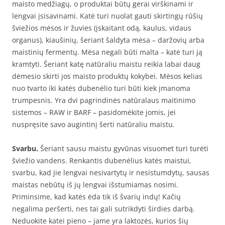
maisto medžiagų, o produktai būtų gerai virškinami ir
lengvai įsisavinami. Katė turi nuolat gauti skirtingų rūšių
šviežios mėsos ir žuvies (įskaitant odą, kaulus, vidaus
organus), kiaušinių, šeriant šaldyta mėsa – daržovių arba
maistinių fermentų. Mėsa negali būti malta – katė turi ją
kramtyti. Šeriant katę natūraliu maistu reikia labai daug
dėmesio skirti jos maisto produktų kokybei. Mėsos kelias
nuo tvarto iki katės dubenėlio turi būti kiek įmanoma
trumpesnis. Yra dvi pagrindinės natūralaus maitinimo
sistemos – RAW ir BARF – pasidomėkite jomis, jei
nuspręsite savo augintinį šerti natūraliu maistu.
Svarbu.
Šeriant sausu maistu gyvūnas visuomet turi turėti
šviežio vandens. Renkantis dubenėlius katės maistui,
svarbu, kad jie lengvai nesivartytų ir nesistumdytų, sausas
maistas nebūtų iš jų lengvai išstumiamas nosimi.
Priminsime, kad katės ėda tik iš švarių indų! Kačių
negalima peršerti, nes tai gali sutrikdyti širdies darbą.
Neduokite katei pieno – jame yra laktozės, kurios šių