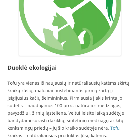
Duoklė ekologijai
Tofu yra vienas iš naujausių ir natūraliausių katėms skirtų
kraikų rūšių, maloniai nustebinantis pirmą kartą jį
įsigijusius kačių šeimininkus. Pirmiausia į akis krinta jo
sudėtis – naudojamos 100 proc. natūralios medžiagos,
pavyzdžiui, žirnių ląsteliena. Veltui leisite laiką sudėtyje
bandydami surasti dažiklių, sintetinių medžiagų ar kitų
kenksmingų priedų – jų šio kraiko sudėtyje nėra.
Tofu
kraikas – natūraliausias produktas Jūsų katėms.