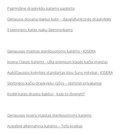
Pagrindinė draskyklių katėms paskirtis
Geriausia dovana įsigijus katę – daugiafunkcinės draskyklės
9 laimingos katės įsakų šeimininkams
Geriausias maistas sterilizuotoms katėms - JOSERA
Josera Classic katėms - Ulta premium klasės kačių maistas
Aukščiausios kokybės standartas Jūsų šuns mitybai - JOSERA
Skirtingos kačių draskyklių rūšys – skirtingi privalumai
Kodėl katės drasko baldus - kaip to išvengti?
Geriausias Josera maistas sterilizuotoms katėms
Augalinė alternatyva katėms – Tofu kraikas