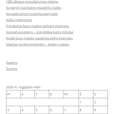
CBD aliejaus populiarumas stebina
Ką daryti, kad katės negadintų baldų
Ką padovanoti nusipirkusiam katę
Kačių maitinimas
Privalumai šunų maistą perkant internetu
Konservai katėms – kokybiškai kačių mitybai
Kodėl šunų maistą naudinga pirkti internetu
Maistas šunims internetu – greita ir pigiau
Katėms
Šunims
2026 m. rugpjūčio mėn.
Pr
A
T
K
Pn
Š
S
1
2
3
4
5
6
7
8
9