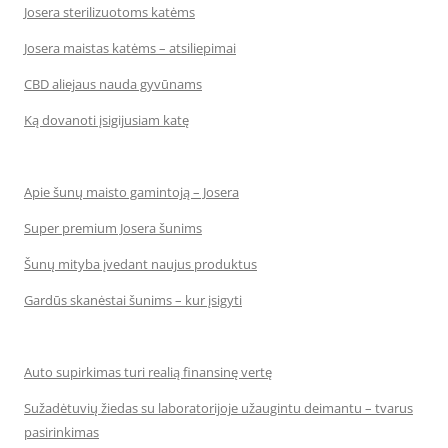
Josera sterilizuotoms katėms
Josera maistas katėms – atsiliepimai
CBD aliejaus nauda gyvūnams
Ką dovanoti įsigijusiam katę
Apie šunų maisto gamintoją – Josera
Super premium Josera šunims
Šunų mityba įvedant naujus produktus
Gardūs skanėstai šunims – kur įsigyti
Auto supirkimas turi realią finansinę vertę
Sužadėtuvių žiedas su laboratorijoje užaugintu deimantu – tvarus
pasirinkimas