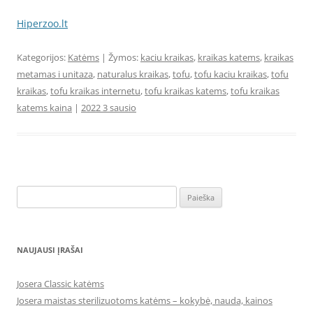
Hiperzoo.lt
Kategorijos:
Katėms
| Žymos:
kaciu kraikas
,
kraikas katems
,
kraikas
metamas i unitaza
,
naturalus kraikas
,
tofu
,
tofu kaciu kraikas
,
tofu
kraikas
,
tofu kraikas internetu
,
tofu kraikas katems
,
tofu kraikas
katems kaina
|
2022 3 sausio
Ieškoti:
NAUJAUSI ĮRAŠAI
Josera Classic katėms
Josera maistas sterilizuotoms katėms – kokybė, nauda, kainos