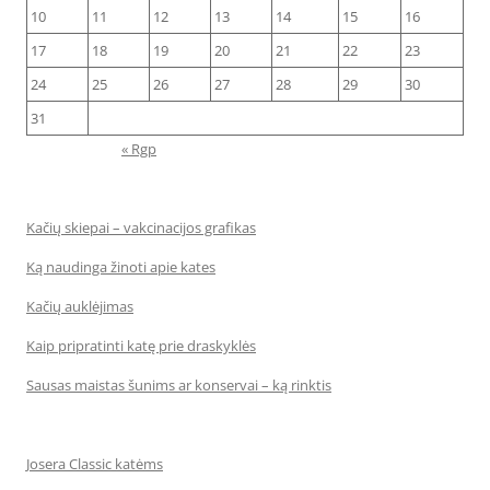
10
11
12
13
14
15
16
17
18
19
20
21
22
23
24
25
26
27
28
29
30
31
« Rgp
Kačių skiepai – vakcinacijos grafikas
Ką naudinga žinoti apie kates
Kačių auklėjimas
Kaip pripratinti katę prie draskyklės
Sausas maistas šunims ar konservai – ką rinktis
Josera Classic katėms