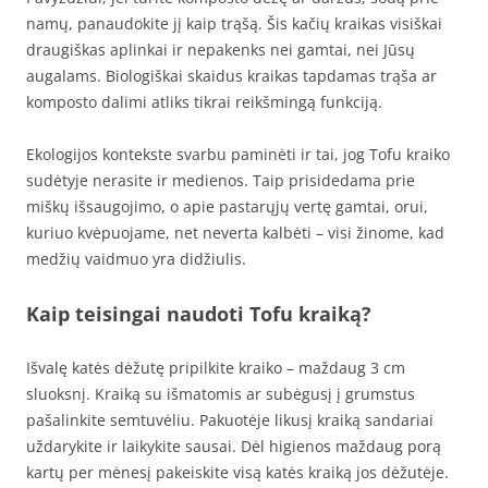
namų, panaudokite jį kaip trąšą. Šis kačių kraikas visiškai
draugiškas aplinkai ir nepakenks nei gamtai, nei Jūsų
augalams. Biologiškai skaidus kraikas tapdamas trąša ar
komposto dalimi atliks tikrai reikšmingą funkciją.
Ekologijos kontekste svarbu paminėti ir tai, jog Tofu kraiko
sudėtyje nerasite ir medienos. Taip prisidedama prie
miškų išsaugojimo, o apie pastarųjų vertę gamtai, orui,
kuriuo kvėpuojame, net neverta kalbėti – visi žinome, kad
medžių vaidmuo yra didžiulis.
Kaip teisingai naudoti Tofu kraiką?
Išvalę katės dėžutę pripilkite kraiko – maždaug 3 cm
sluoksnį. Kraiką su išmatomis ar subėgusį į grumstus
pašalinkite semtuvėliu. Pakuotėje likusį kraiką sandariai
uždarykite ir laikykite sausai. Dėl higienos maždaug porą
kartų per mėnesį pakeiskite visą katės kraiką jos dėžutėje.