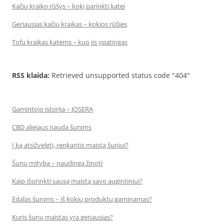
Kačių kraiko rūšys – kokį parinkti katei
Geriausias kačių kraikas – kokios rūšies
Tofu kraikas katėms – kuo jis ypatingas
RSS klaida:
Retrieved unsupported status code "404"
Gamintojo istorija – JOSERA
CBD aliejaus nauda šunims
Į ką atsižvelgti, renkantis maistą šuniui?
Šunų mityba – naudinga žinoti
Kaip išsirinkti sausą maistą savo augintiniui?
Ėdalas šunims – iš kokių produktų gaminamas?
Kuris šunų maistas yra geriausias?