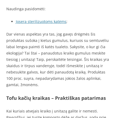
Naudinga pasidomėti:
Josera sterilizuotoms katėms
;
Dar vienas aspektas yra tas, jog gavęs drėgmės šis
produktas sušoka į kietus gumulus, kuriuos su semtuvėliu
labai lengva paimti iš katės tualeto. Sakysite, o kur gi čia
ekologija? Tai štai – panaudotus kraiko gumulus meskite
tiesiog į unitazą! Taip, perskaitėte teisingai. Šis kraikas yra
skaidus ir tirpus vandenyje, todėl išmeskite į unitazą ir
nebesukite galvos, kur dėti panaudotą kraiką. Produktas
100 proc. suyra, nepadarydamas jokios žalos aplinkai,
gamtai, žmonėms.
Tofu kačių kraikas – Praktiškas patarimas
Kai kuriais atvejais kraiko į unitazą galite ir nemesti.
Pavyzdžiui, jei turite komposto dėžę ar daržus, sodą prie