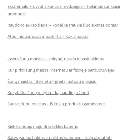
Ekstremalų krūvį atlaikančios medžiagos – Tiekimas sunkiajai
pramonei
Raudono aukso žiedai – kodėl jie traukia šiuolaikines poras?
Atbulinis osmosas ir paskirtis – Kokia nauda
Josera šunų maistas – kokybė, nauda ir pasirinkimas
Kur pirkti šunų maistą: internetu ar fizinėje parduotuvėje?
Šunų maistas internetu – greita, patogu ir pigiau
Kokybiška šunų mityba – ką naudinga žinoti
Sausas šunų maistas – iš kokių produktų gaminamas
Kiek kainuoja nagų draskyklės katėms
Katės gadina baldus ir daiktus namuose – kaip atpratinti