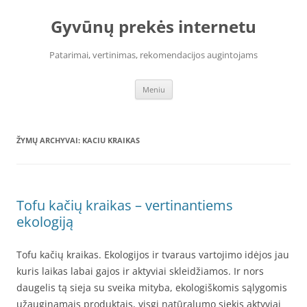
Pereiti
prie
Gyvūnų prekės internetu
turinio
Patarimai, vertinimas, rekomendacijos augintojams
Meniu
ŽYMŲ ARCHYVAI:
KACIU KRAIKAS
Tofu kačių kraikas – vertinantiems
ekologiją
Tofu kačių kraikas. Ekologijos ir tvaraus vartojimo idėjos jau
kuris laikas labai gajos ir aktyviai skleidžiamos. Ir nors
daugelis tą sieja su sveika mityba, ekologiškomis sąlygomis
užauginamais produktais, visgi natūralumo siekis aktyviai