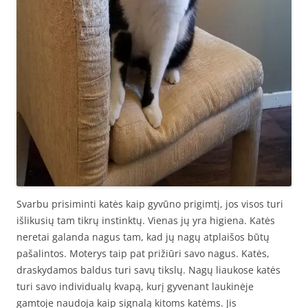
Svarbu prisiminti katės kaip gyvūno prigimtį, jos visos turi
išlikusių tam tikrų instinktų. Vienas jų yra higiena. Katės
neretai galanda nagus tam, kad jų nagų atplaišos būtų
pašalintos. Moterys taip pat prižiūri savo nagus. Katės,
draskydamos baldus turi savų tikslų. Nagų liaukose katės
turi savo individualų kvapą, kurį gyvenant laukinėje
gamtoje naudoja kaip signalą kitoms katėms. Jis