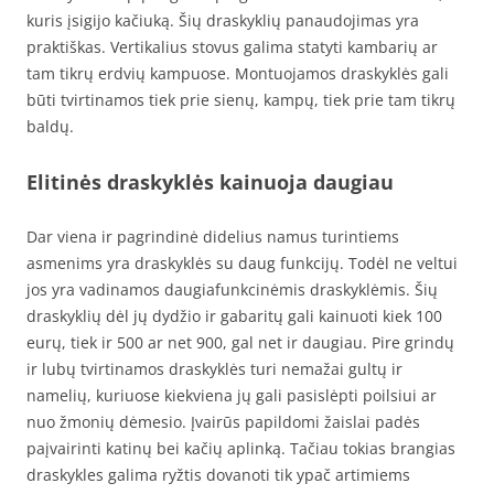
kuris įsigijo kačiuką. Šių draskyklių panaudojimas yra
praktiškas. Vertikalius stovus galima statyti kambarių ar
tam tikrų erdvių kampuose. Montuojamos draskyklės gali
būti tvirtinamos tiek prie sienų, kampų, tiek prie tam tikrų
baldų.
Elitinės draskyklės kainuoja daugiau
Dar viena ir pagrindinė didelius namus turintiems
asmenims yra draskyklės su daug funkcijų. Todėl ne veltui
jos yra vadinamos daugiafunkcinėmis draskyklėmis. Šių
draskyklių dėl jų dydžio ir gabaritų gali kainuoti kiek 100
eurų, tiek ir 500 ar net 900, gal net ir daugiau. Pire grindų
ir lubų tvirtinamos draskyklės turi nemažai gultų ir
namelių, kuriuose kiekviena jų gali pasislėpti poilsiui ar
nuo žmonių dėmesio. Įvairūs papildomi žaislai padės
paįvairinti katinų bei kačių aplinką. Tačiau tokias brangias
draskykles galima ryžtis dovanoti tik ypač artimiems