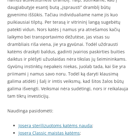
daugiabutyje esantį butą „įsprausti” dramblį būtų
gyvenimo iššūkis. Tačiau individualiame name jis kuo
puikiausiai tilptų. Per terasą ir vitrininį langą sugebėtų
patekti vidun. Nors katės į namus yra atnešamos kačių
laikymo bei transportavimo dėžutėse, jas visas su
drambliais riša viena, jie yra gyvūnai. Todėl uždrausti
katėms draskyti baldus, gadinti įvairios paskirties buities
daiktus ir plėšyti užuolaidas nėra tikslas jų šeimininkams.
Gyvūnų instinktų nepakeis niekas, juolab tada, kai šie yra
priimami į namus savo noru. Todėl ką daryti klausimą
galima atidėti į šalį ir imtis veiksmų, kad šitos žalos būtų
galima išvengti. Veiksmai nėra sudėtingi, nors ir reikalauja
tam tikrų investicijų.
Naudinga pasidomėti:
Josera sterilizuotoms katėms nauda
;
Josera Classic maistas katėms
;