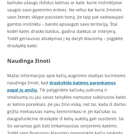
kailiuko užaugs išdidus katinas ar katė, kurie instinktyviai
saugos savo gyvenimo erdves. Ne veltui kai kurie žmonės
savo žemės sklype pasistato tvorą. Jie taip pat vadovaujasi
gamtos instinktu – bando apsaugoti savo teritoriją. Štai
kodėl katės drasko baldus, gadina daiktus ar interjerą.
Todėl geriausias atsakymas į ką daryti klausimą – įsigykite
draskyklę katei.
Naudinga žinoti
Mažai informacijos apie kačių auginimo stadijas turintiems
naudinga žinoti, kad
draskyklės katėms parenkamos
pagal jų amžių
. Tik palyginkite kačiukų judrumą ir
smalsumą su jau savas taisykles namuose sukūrusios katės
ar katino poreikiais. Jie jau žino viską, net tai, kada iš darbo
grįžta mieliausias namų šeimininkas/-ė. Jei kačiukai su
daugiafunkcine draskykle iš kelių aukštų gali susižeisti, tai
šis variantas gali būti tinkamiausias senjorėms katėms.
Todėl savo finansinių klausimų nespręskite kačių sąskaita,