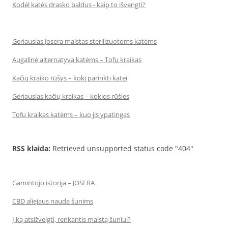
Kodėl katės drasko baldus - kaip to išvengti?
Geriausias Josera maistas sterilizuotoms katėms
Augalinė alternatyva katėms – Tofu kraikas
Kačių kraiko rūšys – kokį parinkti katei
Geriausias kačių kraikas – kokios rūšies
Tofu kraikas katėms – kuo jis ypatingas
RSS klaida:
Retrieved unsupported status code "404"
Gamintojo istorija – JOSERA
CBD aliejaus nauda šunims
Į ką atsižvelgti, renkantis maistą šuniui?