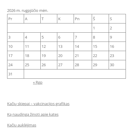
2026 m. rugpjūčio mėn.
Pr
A
T
K
Pn
Š
S
1
2
3
4
5
6
7
8
9
10
11
12
13
14
15
16
17
18
19
20
21
22
23
24
25
26
27
28
29
30
31
« Rgp
Kačių skiepai – vakcinacijos grafikas
Ką naudinga žinoti apie kates
Kačių auklėjimas