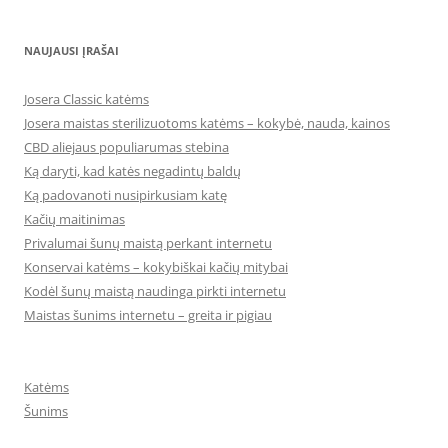
NAUJAUSI ĮRAŠAI
Josera Classic katėms
Josera maistas sterilizuotoms katėms – kokybė, nauda, kainos
CBD aliejaus populiarumas stebina
Ką daryti, kad katės negadintų baldų
Ką padovanoti nusipirkusiam katę
Kačių maitinimas
Privalumai šunų maistą perkant internetu
Konservai katėms – kokybiškai kačių mitybai
Kodėl šunų maistą naudinga pirkti internetu
Maistas šunims internetu – greita ir pigiau
Katėms
Šunims