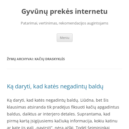
Pereiti
prie
Gyvūnų prekės internetu
turinio
Patarimai, vertinimas, rekomendacijos augintojams
Meniu
ŽYMŲ ARCHYVAI:
KAČIŲ DRASKYKLĖS
Ką daryti, kad katės negadintų baldų
Ką daryti, kad katės negadintų baldų. Liūdna, bet šis
klausimas atsiranda tik pradėjus fiksuoti kačių apgadintus
baldus, daiktus ar interjero detales. Suprantama, kad
pirmą kartą įsigijusiems kačiuką informacija, kokiu katinu
ar kate jis gali „pavirsti”, nėra aiški. Todėl šeimininkai