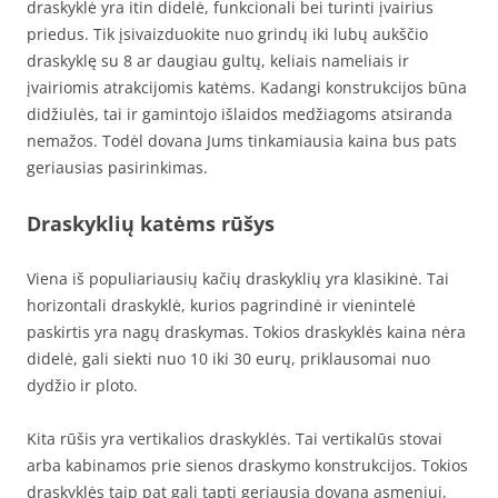
draskyklė yra itin didelė, funkcionali bei turinti įvairius
priedus. Tik įsivaizduokite nuo grindų iki lubų aukščio
draskyklę su 8 ar daugiau gultų, keliais nameliais ir
įvairiomis atrakcijomis katėms. Kadangi konstrukcijos būna
didžiulės, tai ir gamintojo išlaidos medžiagoms atsiranda
nemažos. Todėl dovana Jums tinkamiausia kaina bus pats
geriausias pasirinkimas.
Draskyklių katėms rūšys
Viena iš populiariausių kačių draskyklių yra klasikinė. Tai
horizontali draskyklė, kurios pagrindinė ir vienintelė
paskirtis yra nagų draskymas. Tokios draskyklės kaina nėra
didelė, gali siekti nuo 10 iki 30 eurų, priklausomai nuo
dydžio ir ploto.
Kita rūšis yra vertikalios draskyklės. Tai vertikalūs stovai
arba kabinamos prie sienos draskymo konstrukcijos. Tokios
draskyklės taip pat gali tapti geriausia dovana asmeniui,