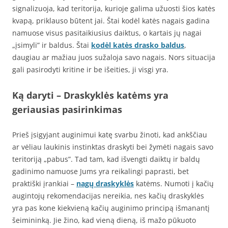
signalizuoja, kad teritorija, kurioje galima užuosti šios katės
kvapą, priklauso būtent jai. Štai kodėl katės nagais gadina
namuose visus pasitaikiusius daiktus, o kartais jų nagai
„įsimyli” ir baldus. Štai
kodėl katės drasko baldus
,
daugiau ar mažiau juos sužaloja savo nagais. Nors situacija
gali pasirodyti kritine ir be išeities, ji visgi yra.
Ką daryti – Draskyklės katėms yra
geriausias pasirinkimas
Prieš įsigyjant auginimui katę svarbu žinoti, kad ankščiau
ar vėliau laukinis instinktas draskyti bei žymėti nagais savo
teritoriją „pabus”. Tad tam, kad išvengti daiktų ir baldų
gadinimo namuose Jums yra reikalingi paprasti, bet
praktiški įrankiai –
nagų draskyklės
katėms. Numoti į kačių
augintojų rekomendacijas nereikia, nes kačių draskyklės
yra pas kone kiekvieną kačių auginimo principą išmanantį
šeimininką. Jie žino, kad vieną dieną, iš mažo pūkuoto