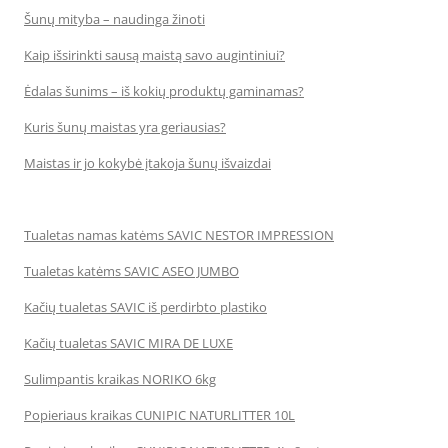
Šunų mityba – naudinga žinoti
Kaip išsirinkti sausą maistą savo augintiniui?
Ėdalas šunims – iš kokių produktų gaminamas?
Kuris šunų maistas yra geriausias?
Maistas ir jo kokybė įtakoja šunų išvaizdai
Tualetas namas katėms SAVIC NESTOR IMPRESSION
Tualetas katėms SAVIC ASEO JUMBO
Kačių tualetas SAVIC iš perdirbto plastiko
Kačių tualetas SAVIC MIRA DE LUXE
Sulimpantis kraikas NORIKO 6kg
Popieriaus kraikas CUNIPIC NATURLITTER 10L