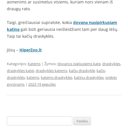
asmenims ar susimetus visiems, kuriam nors vienam iš
draugų rato.
Taigi, greičiausiai supratote, kokia
dovana nusipirkusiam
katiną
gali būti geriausia neišleidžiant tam per daug lėšų.
Taip tai kačių draskyklės.
Jūsų –
HiperZoo.lt
Kategorijos:
Katėms
| Žymos:
dovanos isigijusiems kate
,
draskykles
,
draskykles katei
,
draskykles katems
,
kačių draskyklė
,
kačių
draskyklės
,
katems
,
katems draskykles
,
katinu draskykles
,
prekės
gyvūnams
|
2023 19 gegužės
Ieškoti: