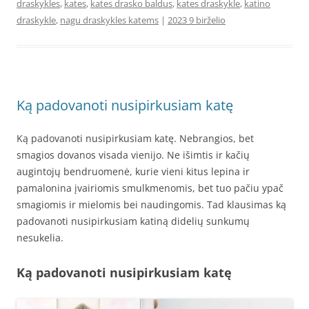
draskykles
,
kates
,
kates drasko baldus
,
kates draskykle
,
katino
draskykle
,
nagu draskykles katems
|
2023 9 birželio
Ką padovanoti nusipirkusiam katę
Ką padovanoti nusipirkusiam katę. Nebrangios, bet
smagios dovanos visada vienijo. Ne išimtis ir kačių
augintojų bendruomenė, kurie vieni kitus lepina ir
pamalonina įvairiomis smulkmenomis, bet tuo pačiu ypač
smagiomis ir mielomis bei naudingomis. Tad klausimas ką
padovanoti nusipirkusiam katiną didelių sunkumų
nesukelia.
Ką padovanoti nusipirkusiam katę