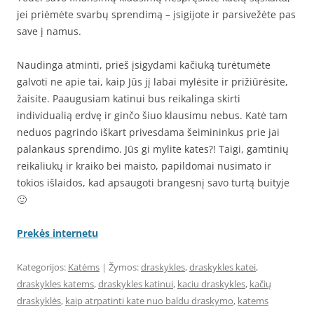
jei priėmėte svarbų sprendimą – įsigijote ir parsivežėte pas
save į namus.
Naudinga atminti, prieš įsigydami kačiuką turėtumėte
galvoti ne apie tai, kaip Jūs jį labai mylėsite ir prižiūrėsite,
žaisite. Paaugusiam katinui bus reikalinga skirti
individualią erdvę ir ginčo šiuo klausimu nebus. Katė tam
neduos pagrindo iškart privesdama šeimininkus prie jai
palankaus sprendimo. Jūs gi mylite kates?! Taigi, gamtinių
reikaliukų ir kraiko bei maisto, papildomai nusimato ir
tokios išlaidos, kad apsaugoti brangesnį savo turtą buityje
🙂
Prekės internetu
Kategorijos:
Katėms
| Žymos:
draskykles
,
draskykles katei
,
draskykles katems
,
draskykles katinui
,
kaciu draskykles
,
kačių
draskyklės
,
kaip atrpatinti kate nuo baldu draskymo
,
katems