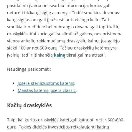
pasidalinti įvairia bei svarbia informacija, kurios gali
neturėti tik katę įsigiję asmenys. Todėl smulkios dovanos
katę įsigijusiam gali jį užvesti ant teisingo kelio. Tad
smulkia ir nedidele bei nebrangia dovana gali tapti kačių
draskyklės. Kai kurie gali susiimti už galvos, nes prisimena
vienos ar kelių reklamuojamų draskyklių kainų. Jos galėjo
siekti 100 ar net 500 eurų. Tačiau draskyklių katėms yra
įvairių, tad ir įtinkančią
kainą
tikrai galima atrasti.
Naudinga pasidomėti:
Josera sterilizuotoms katėms
;
Maistas katėms Josera classic
;
Kačių draskyklės
Taip, kai kurios draskyklės katei gali kainuoti net ir 600-800
eurų. Tokios didelės investicijos reikalaujanti katinų