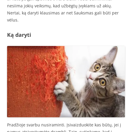
nesiima jokių veiksmų, kad užbėgtų įvykiams už akių.
Nertai, ką daryti klausimas ar net šauksmas gali būti per
vėlus.
Ką daryti
Pradžioje svarbu nusiraminti. Įsivaizduokite kas būtų, jei į
namus atsivestumėte dramblį. Taip, sutinkame, kad į