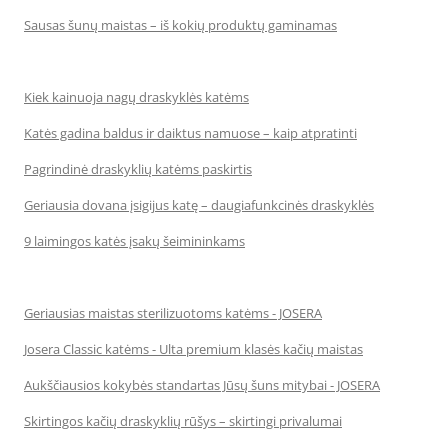
Sausas šunų maistas – iš kokių produktų gaminamas
Kiek kainuoja nagų draskyklės katėms
Katės gadina baldus ir daiktus namuose – kaip atpratinti
Pagrindinė draskyklių katėms paskirtis
Geriausia dovana įsigijus katę – daugiafunkcinės draskyklės
9 laimingos katės įsakų šeimininkams
Geriausias maistas sterilizuotoms katėms - JOSERA
Josera Classic katėms - Ulta premium klasės kačių maistas
Aukščiausios kokybės standartas Jūsų šuns mitybai - JOSERA
Skirtingos kačių draskyklių rūšys – skirtingi privalumai