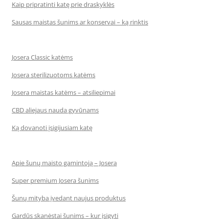
Kaip pripratinti katę prie draskyklės
Sausas maistas šunims ar konservai – ką rinktis
Josera Classic katėms
Josera sterilizuotoms katėms
Josera maistas katėms – atsiliepimai
CBD aliejaus nauda gyvūnams
Ką dovanoti įsigijusiam katę
Apie šunų maisto gamintoją – Josera
Super premium Josera šunims
Šunų mityba įvedant naujus produktus
Gardūs skanėstai šunims – kur įsigyti