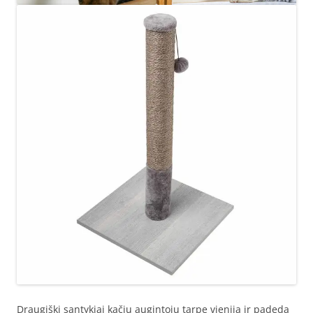
Draugiški santykiai kačių augintojų tarpe vienija ir padeda