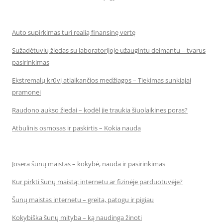
Auto supirkimas turi realią finansinę vertę
Sužadėtuvių žiedas su laboratorijoje užaugintu deimantu – tvarus
pasirinkimas
Ekstremalų krūvį atlaikančios medžiagos – Tiekimas sunkiajai
pramonei
Raudono aukso žiedai – kodėl jie traukia šiuolaikines poras?
Atbulinis osmosas ir paskirtis – Kokia nauda
Josera šunų maistas – kokybė, nauda ir pasirinkimas
Kur pirkti šunų maistą: internetu ar fizinėje parduotuvėje?
Šunų maistas internetu – greita, patogu ir pigiau
Kokybiška šunų mityba – ką naudinga žinoti