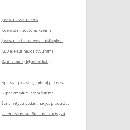
Josera Classic katėms
Josera sterilizuotoms katėms
Josera maistas katėms – atsiliepimai
CBD aliejaus nauda gyvūnams
Ką dovanoti įsigijusiam katę
Apie šunų maisto gamintoją – Josera
Super premium Josera šunims
Šunų mityba įvedant naujus produktus
Gardūs skanėstai šunims – kur įsigyti