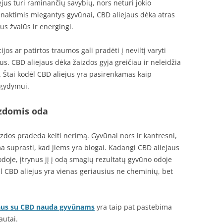
jus turi raminančių savybių, nors neturi jokio
 naktimis miegantys gyvūnai, CBD aliejaus dėka atras
us žvalūs ir energingi.
os ar patirtos traumos gali pradėti į neviltį varyti
us. CBD aliejaus dėka žaizdos gyja greičiau ir neleidžia
i. Štai kodėl CBD aliejus yra pasirenkamas kaip
 gydymui.
izdomis oda
zdos pradeda kelti nerimą. Gyvūnai nors ir kantresni,
 suprasti, kad jiems yra blogai. Kadangi CBD aliejaus
odoje, įtrynus jį į odą smagių rezultatų gyvūno odoje
ėl CBD aliejus yra vienas geriausius ne cheminių, bet
jaus su CBD nauda gyvūnams
yra taip pat pastebima
autai.