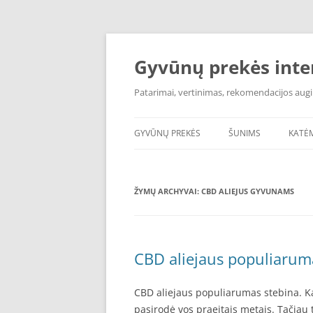
Pereiti
prie
turinio
Gyvūnų prekės inte
Patarimai, vertinimas, rekomendacijos aug
GYVŪNŲ PREKĖS
ŠUNIMS
KATĖ
ŽYMŲ ARCHYVAI:
CBD ALIEJUS GYVUNAMS
CBD aliejaus populiarum
CBD aliejaus populiarumas stebina. Ka
pasirodė vos praeitais metais. Tačiau 