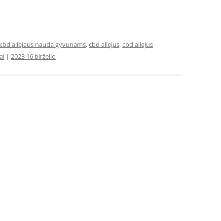
cbd aliejaus nauda gyvunams
,
cbd aliejus
,
cbd aliejus
ai
|
2023 16 birželio