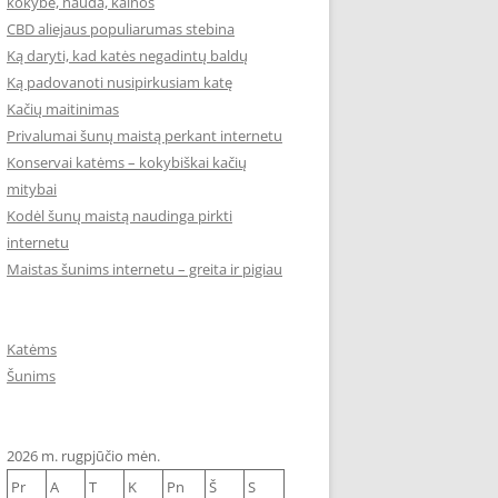
kokybė, nauda, kainos
CBD aliejaus populiarumas stebina
Ką daryti, kad katės negadintų baldų
Ką padovanoti nusipirkusiam katę
Kačių maitinimas
Privalumai šunų maistą perkant internetu
Konservai katėms – kokybiškai kačių
mitybai
Kodėl šunų maistą naudinga pirkti
internetu
Maistas šunims internetu – greita ir pigiau
Katėms
Šunims
2026 m. rugpjūčio mėn.
Pr
A
T
K
Pn
Š
S