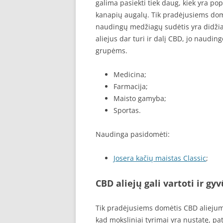
galima pasiekti tiek daug, kiek yra po
kanapių augalų. Tik pradėjusiems domėt
naudingų medžiagų sudėtis yra didžiau
aliejus dar turi ir dalį CBD, jo naudin
grupėms.
Medicina;
Farmacija;
Maisto gamyba;
Sportas.
Naudinga pasidomėti:
Josera kačių maistas Classic
;
CBD aliejų gali vartoti ir gy
Tik pradėjusiems domėtis CBD aliejumi
kad moksliniai tyrimai yra nustatę, pat