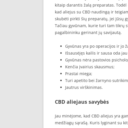
kitaip darantis žalą preparatas. Todė
kad aliejus su CBD naudingą ir teigiam
skubėti pirkti šių preparatų, jei Jūsų g
Tačiau gyvūnam, kurie turi tam tikrų s
pagalbininku gerinant jų savijautą.
Gyvūnas yra po operacijos ir jo ža
Išsausėjęs kailis ir sausa oda ja
Gyvūnas nėra pastovios psichol
Kenčia įvairius skausmus;
Prastai miega;
Turi apetito bei žarnyno sutrikim
Jautrus virškinimas.
CBD aliejaus savybės
Jau minėjome, kad CBD aliejus yra gam
medžiagų sąrašą. Kuris lyginant su ki