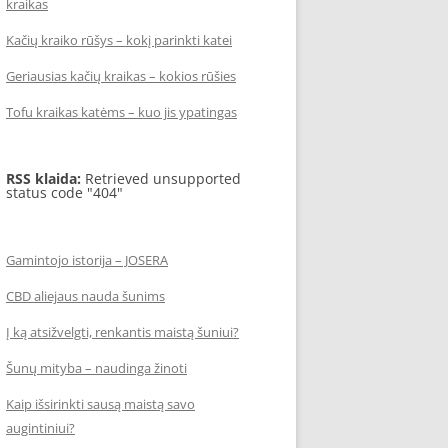
kraikas
Kačių kraiko rūšys – kokį parinkti katei
Geriausias kačių kraikas – kokios rūšies
Tofu kraikas katėms – kuo jis ypatingas
RSS klaida:
Retrieved unsupported
status code "404"
Gamintojo istorija – JOSERA
CBD aliejaus nauda šunims
Į ką atsižvelgti, renkantis maistą šuniui?
Šunų mityba – naudinga žinoti
Kaip išsirinkti sausą maistą savo
augintiniui?