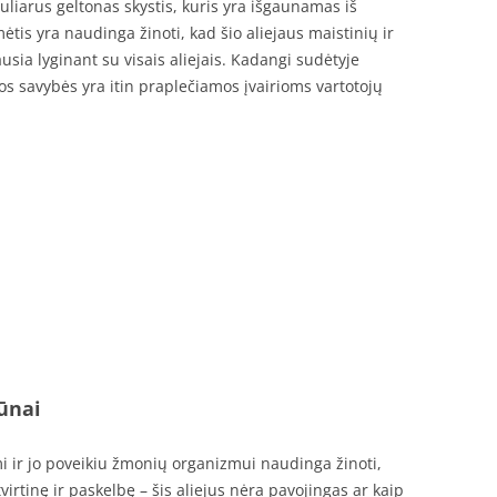
puliarus geltonas skystis, kuris yra išgaunamas iš
is yra naudinga žinoti, kad šio aliejaus maistinių ir
sia lyginant su visais aliejais. Kadangi sudėtyje
gos savybės yra itin praplečiamos įvairioms vartotojų
vūnai
 ir jo poveikiu žmonių organizmui naudinga žinoti,
virtinę ir paskelbę – šis aliejus nėra pavojingas ar kaip