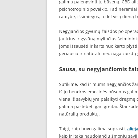
galima palengvinti jų būseną. CBD alie
psichotropinio poveikio. Tad neramiai
ramybę, išsimiegos, todėl visą dieną b
Negyjančios gyvūnų žaizdos po operacij
jautrius ir gyvūną mylinčius šeiminink
joms išsausėti ir karts nuo karto plyšt
geriausia ir natūrali medžiaga žaizdų
Sausa, su negyjančiomis ža
Sutikime, kad ir mums negyjančios žai
iš jų bendros emocinės būsenos galima
viena iš savybių yra palaikyti drėgmę 
galima pastebėti gan greitai. Štai kod
natūralių produktų.
Taigi, kaip buvo galima suprasti,
alie
kaip ir įtaka naudojančių žmonių savij