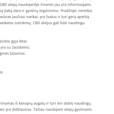
l CBD aliejų naudojantys žmonės jau yra informuojami,
ą įtaką daro ir gyvūnų organizmui. Pradžioje, nereikia
yvūnas jaučiasi sveikai, yra žvalus ir turi gerą apetitą.
veikatos sutrikimų, CBD aliejus gali būti naudingu
izdos gyja lėtai;
u yra su žaizdomis;
oginės būsenos;
ų;
inamas iš kanapių augalų ir turi itin didelį naudingų
tais yra didžiausias. Tačiau naudojant aliejų gyvūnams