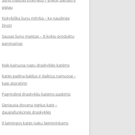
Šunų maistas internetu – greita, patogu ir
pigiau
Kokybiška šunų mityba – ką naudinga
žinoti
Sausas šunų maistas – iš kokių produktų
gaminamas
Kiek kainuoja nagų draskyklės katėms
Katės gadina baldus ir daiktus namuose –
kaip atpratinti
Pagrindinė draskyklių katėms paskirtis
Geriausia dovana įsigijus katę –
daugiafunkcinės draskyklės
9 laimingos katės įsakų šeimininkams