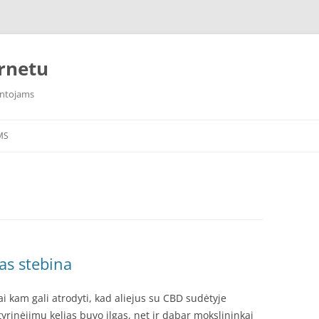
rnetu
intojams
MS
as stebina
i kam gali atrodyti, kad aliejus su CBD sudėtyje
tyrinėjimų kelias buvo ilgas, net ir dabar mokslininkai