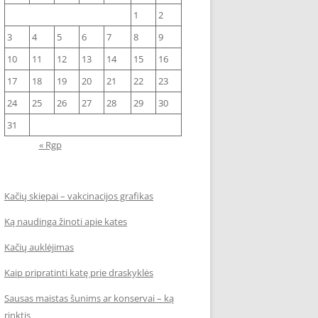
1
2
3
4
5
6
7
8
9
10
11
12
13
14
15
16
17
18
19
20
21
22
23
24
25
26
27
28
29
30
31
« Rgp
Kačių skiepai – vakcinacijos grafikas
Ką naudinga žinoti apie kates
Kačių auklėjimas
Kaip pripratinti katę prie draskyklės
Sausas maistas šunims ar konservai – ką
rinktis