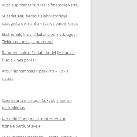
Auto supirkimas turi realią finansinę vertę
Sužadėtuvių žiedas su laboratorijoje
užaugintu deimantu – tvarus pasirinkimas
Ekstremalų krūvį atlaikančios medžiagos –
Tiekimas sunkiajai pramonei
Raudono aukso žiedai – kodėl jie traukia
šiuolaikines poras?
Atbulinis osmosas ir paskirtis – Kokia
nauda
Josera šunų maistas – kokybė, nauda ir
pasirinkimas
Kur pirkti šunų maistą: internetu ar
fizinėje parduotuvėje?