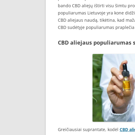
bando CBD aliejų ištirti visu šimtu proc
populiarumas Lietuvoje yra kone didžiau
CBD aliejaus naudą, tikėtina, kad maž
CBD sudėtyje populiarumas praplečia 
CBD aliejaus populiarumas 
Greičiausiai suprantate, kodėl
CBD ali