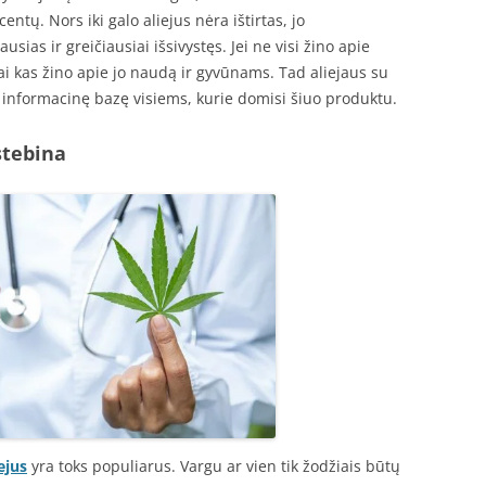
entų. Nors iki galo aliejus nėra ištirtas, jo
sias ir greičiausiai išsivystęs. Jei ne visi žino apie
ai kas žino apie jo naudą ir gyvūnams. Tad aliejaus su
informacinę bazę visiems, kurie domisi šiuo produktu.
stebina
ejus
yra toks populiarus. Vargu ar vien tik žodžiais būtų