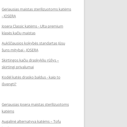
Geriausias maistas sterilizuotoms katėms
- JOSERA
Josera Classic katėms - Ulta premium
klasės kačių maistas
Aukščiausios kokybės standartas Jūsų
šuns mitybai - JOSERA
Skirtingos kačių draskyklių rūšys –
skirtingi privalumai
Kodėl katės drasko baldus - kaip to
išvengti?
Geriausias Josera maistas sterilizuotoms
katėms
Augalinė alternatyva katėms – Tofu